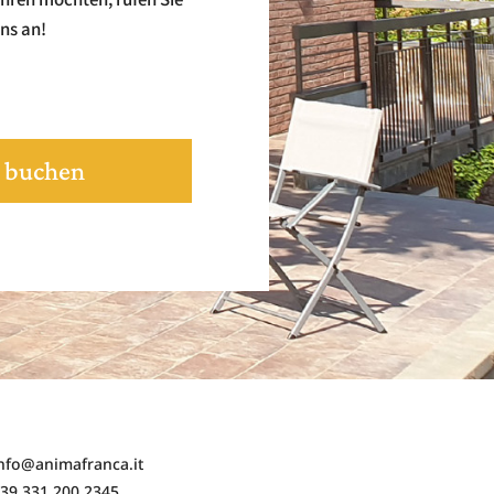
ns an!
t buchen
nfo@animafranca.it
39 331 200 2345