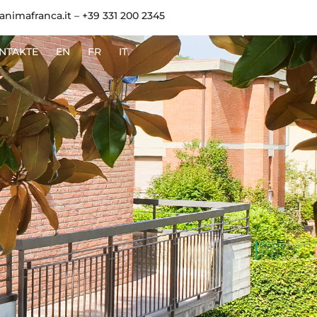
animafranca.it
–
+39 331 200 2345
NTAKTE
EN
FR
IT