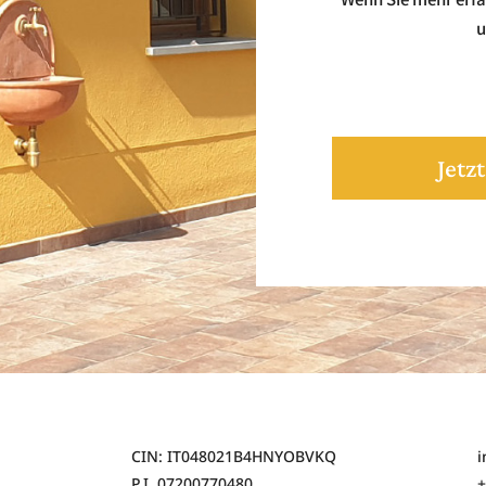
u
Jetz
CIN: IT048021B4HNYOBVKQ
i
P.I. 07200770480
+