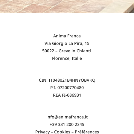
Anima Franca
Via Giorgio La Pira, 15
50022 – Greve in Chianti
Florence, Italie
CIN: IT048021B4HNYOBVKQ
P.I. 07200770480
REA FI-686931
info@animafranca.it
+39 331 200 2345
Privacy
–
Cookies
–
Préférences